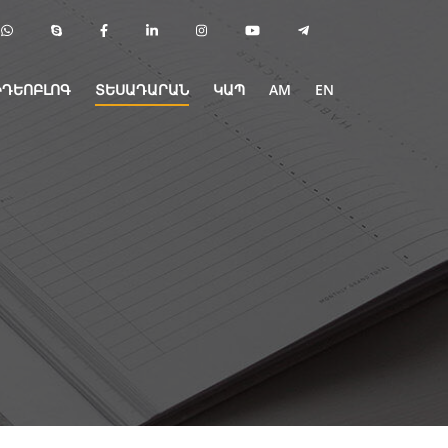
ԻԴԵՈԲԼՈԳ
ՏԵՍԱԴԱՐԱՆ
ԿԱՊ
AM
EN