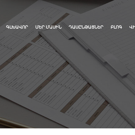
ԳԼԽԱՎՈՐ
ՄԵՐ ՄԱՍԻՆ
ԴԱՍԸՆԹԱՑՆԵՐ
ԲԼՈԳ
Վ