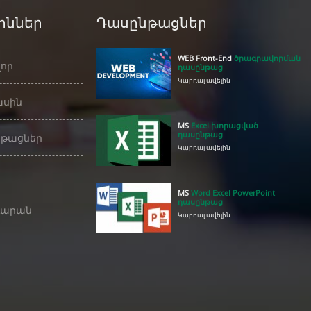
իններ
Դասընթացներ
WEB Front-End
ծրագրավորման
որ
դասընթաց
Կարդալ ավելին
ասին
MS
Excel խորացված
դասընթաց
թացներ
Կարդալ ավելին
MS
Word Excel PowerPoint
դասընթաց
դարան
Կարդալ ավելին