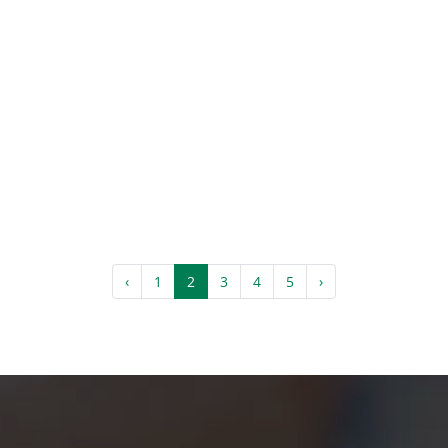
‹
1
2
3
4
5
›