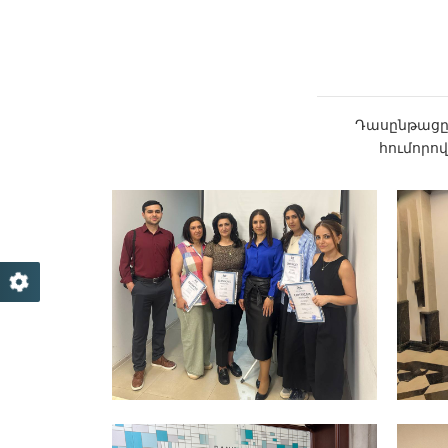
Դասընթացը
հումորո