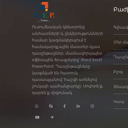
Բաժ
Ուսումնական կենտրոնը
Գլխավ
անհատների և ընկերությունների
համար կազմակերպում է
Մեր մ
համակարգչային մաստեր-կլաս
դասընթացներ, մասնավորապես
Դասըն
օֆիսային ծրագրերից՝ Word Excel
PowerPoint: Դասընթացները
Բլոգ
կազմված են հատուկ
դասապլանով՝ հաշվի առնելով
շուկայի պահանջարկը: Սովորե՛ք,
Տեսա
դարձե՛ք մրցունակ
Կապ