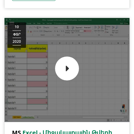
10
ՓՏՐ
2020
MS
Excel - Միջակայքային Թվերի