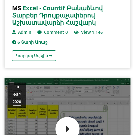
MS
Excel - Countif Բանաձևով
Տարբեր Դրույքաչափերով
Աշխատավարձի Հաշվարկ
Admin
Comment 0
View 1,146
6 Տարի Առաջ
Կարդալ Ավելին
10
ՓՏՐ
2020