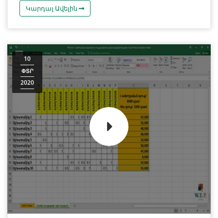
Կարդալ Ավելին
10
ՓՏՐ
2020