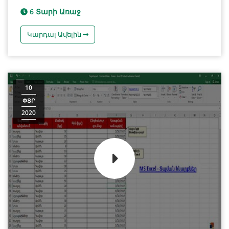
6 Տարի Առաջ
Կարդալ Ավելին
10
ՓՏՐ
2020