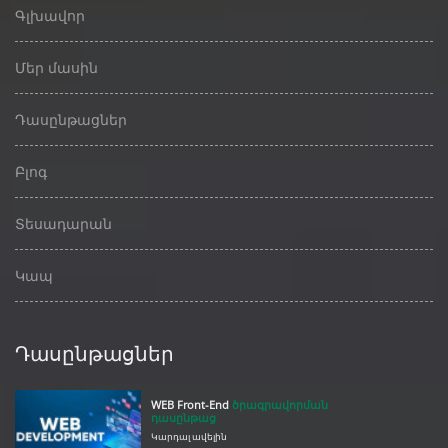
Գլխավոր
Մեր մասին
Դասընթացներ
Բլոգ
Տեսադարան
Կապ
Դասընթացներ
WEB Front-End
ծրագրավորման
դասընթաց
Կարդալ ավելին