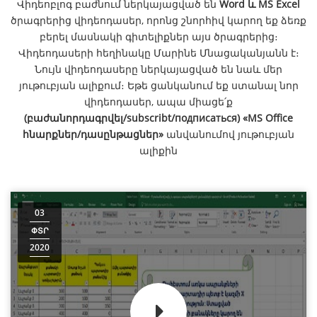
Վիդեոբլոգ բաժնում ներկայացված են
Word և MS Excel
ծրագրերից վիդեոդասեր, որոնց շնորհիվ կարող եք ձեռք
բերել մասնակի գիտելիքներ այս ծրագրերից։
Վիդեոդասերի հեղինակը Մարինե Մնացականյանն է։
Նույն վիդեոդասերը ներկայացված են նաև մեր
յութուբյան ալիքում։ Եթե ցանկանում եք ստանալ նոր
վիդեոդասեր, ապա միացե՛ք
(բաժանորդագրվել/subscribt/подписаться) «MS Office
հնարքներ/դասընթացներ»
անվանումով յութուբյան
ալիքին
03
ՓՏՐ
2020