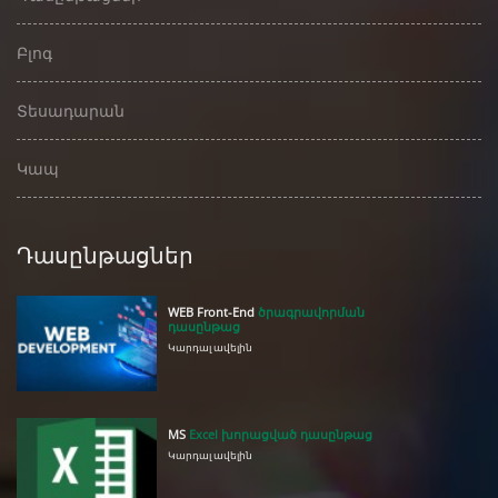
Բլոգ
Տեսադարան
Կապ
Դասընթացներ
WEB Front-End
ծրագրավորման
դասընթաց
Կարդալ ավելին
MS
Excel խորացված դասընթաց
Կարդալ ավելին