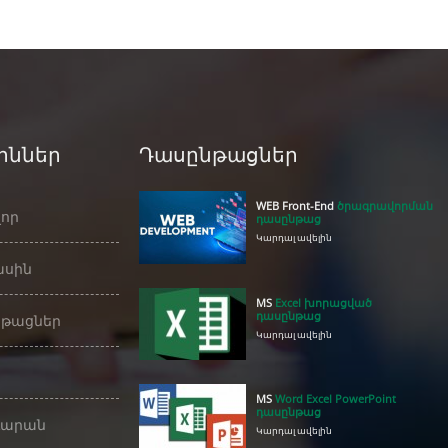
իններ
Դասընթացներ
WEB Front-End
ծրագրավորման
որ
դասընթաց
Կարդալ ավելին
ասին
MS
Excel խորացված
դասընթաց
թացներ
Կարդալ ավելին
MS
Word Excel PowerPoint
դասընթաց
դարան
Կարդալ ավելին