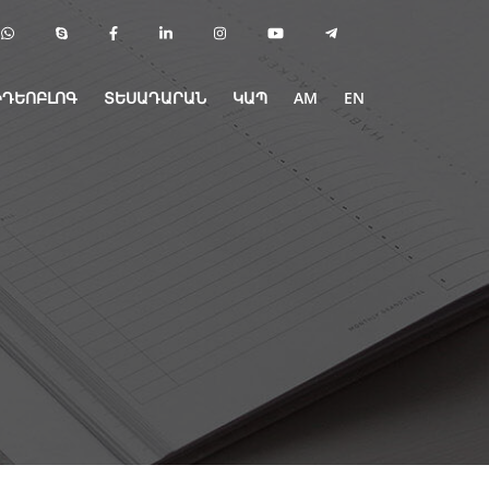
ԻԴԵՈԲԼՈԳ
ՏԵՍԱԴԱՐԱՆ
ԿԱՊ
AM
EN