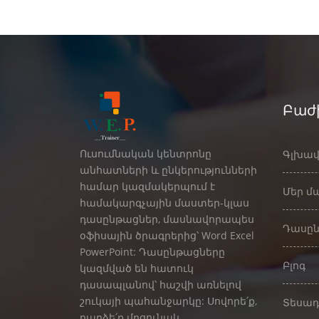
Բաժ
Ուսումնական կենտրոնը
Գլխավ
անհատների և ընկերությունների
համար կազմակերպում է
Մեր մ
համակարգչային մաստեր-կլաս
դասընթացներ, մասնավորապես
Դասըն
օֆիսային ծրագրերից՝ Word Excel
PowerPoint: Դասընթացները
Բլոգ
կազմված են հատուկ
դասապլանով՝ հաշվի առնելով
շուկայի պահանջարկը: Սովորե՛ք,
Տեսա
դարձե՛ք մրցունակ