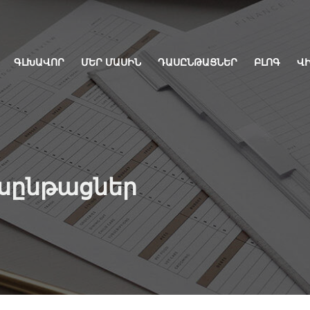
ԳԼԽԱՎՈՐ
ՄԵՐ ՄԱՍԻՆ
ԴԱՍԸՆԹԱՑՆԵՐ
ԲԼՈԳ
Վ
սընթացներ