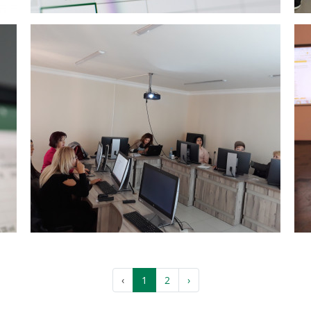
‹
1
2
›