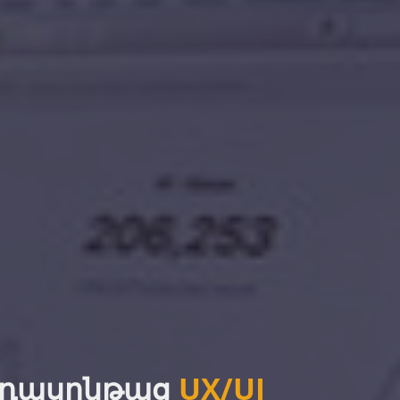
 դասընթաց
1C առևտրայի