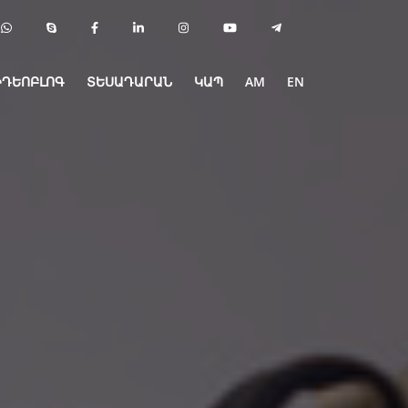
ԻԴԵՈԲԼՈԳ
ՏԵՍԱԴԱՐԱՆ
ԿԱՊ
AM
EN