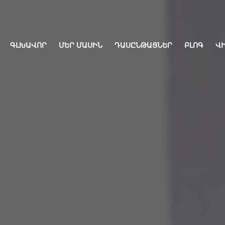
ԳԼԽԱՎՈՐ
ՄԵՐ ՄԱՍԻՆ
ԴԱՍԸՆԹԱՑՆԵՐ
ԲԼՈԳ
Վ