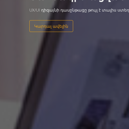
1C առևտրային ծրագիրը թույլ է տալիս կազմ
Կարդալ ավելին